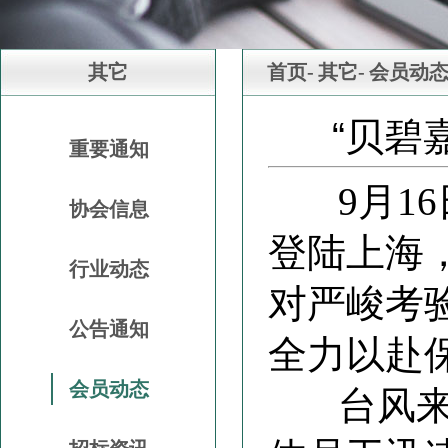
其它
首页-
其它-
会员动
“贝碧
重要通知
9月16日
协会信息
登陆上海，
行业动态
对严峻考
公告通知
全力以赴
会员动态
台风来袭