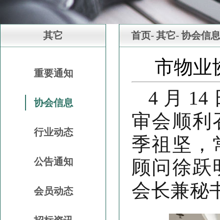
其它
首页-
其它-
协会信
市物业
重要通知
4 月 
协会信息
审会顺利
行业动态
季祖坚，
公告通知
顾问徐跃
会长兼秘
会员动态