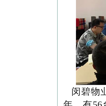
闵碧物业
年，有5