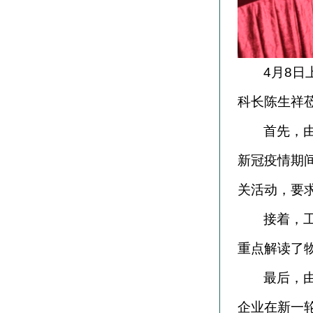
4
月8日
科长陈生祥
首先，由
新冠疫情期
关活动，要
接着，
重点解读了
最后，
企业在新一